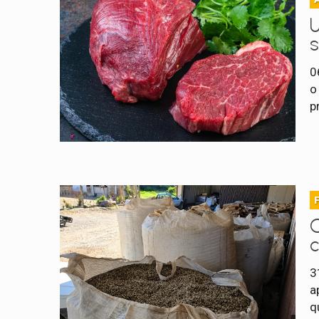
U
0
o
p
3
a
q