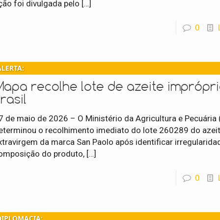
ção foi divulgada pelo
[…]
0
ALERTA:
Mapa recolhe lote de azeite imprópr
rasil
7 de maio de 2026 – O Ministério da Agricultura e Pecuária
eterminou o recolhimento imediato do lote 260289 do azeit
xtravirgem da marca San Paolo após identificar irregularida
omposição do produto,
[…]
0
DIPLOMACIA: