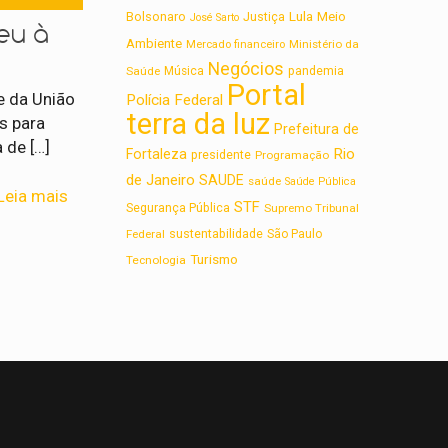
Lula
Bolsonaro
Meio
Justiça
José Sarto
eu à
Ambiente
Ministério da
Mercado financeiro
Negócios
Saúde
Música
pandemia
Portal
e da União
Polícia Federal
terra da luz
s para
Prefeitura de
a de
[…]
Rio
Fortaleza
presidente
Programação
de Janeiro
SAUDE
saúde
Saúde Pública
Leia mais
STF
Segurança Pública
Supremo Tribunal
sustentabilidade
Federal
São Paulo
Turismo
Tecnologia