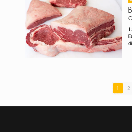
1
E
d
1
2