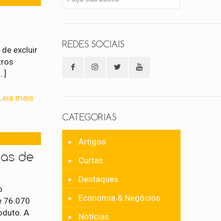
REDES SOCIAIS
 de excluir
tros
…]
Leia mais
CATEGORIAS
Artigos
as de
Curtas
Destaques
o
Economia & Negócios
e 76.070
oduto. A
Notícias