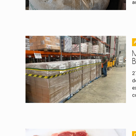
a
B
2
d
e
c