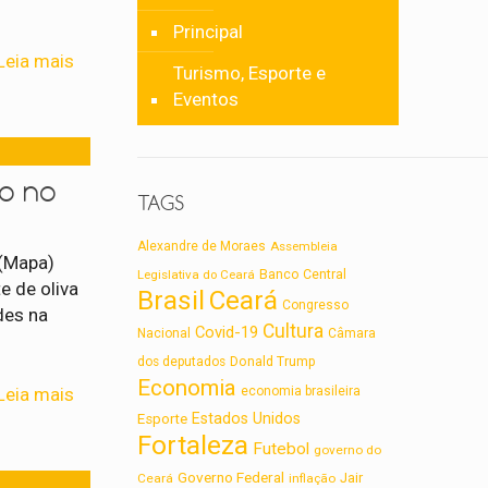
Principal
Leia mais
Turismo, Esporte e
Eventos
io no
TAGS
Alexandre de Moraes
Assembleia
 (Mapa)
Legislativa do Ceará
Banco Central
e de oliva
Brasil
Ceará
Congresso
des na
Cultura
Covid-19
Nacional
Câmara
dos deputados
Donald Trump
Economia
Leia mais
economia brasileira
Estados Unidos
Esporte
Fortaleza
Futebol
governo do
Governo Federal
Jair
Ceará
inflação