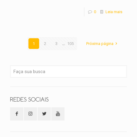
0
Leia mais
1
2
3
...
105
Próxima página
REDES SOCIAIS