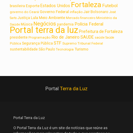
Fortaleza
Futebol
Estados Unidos
Esporte
brasileira
Governo Federal
Jair Bolsonaro
governo do Ceará
inflação
José
Lula
Meio Ambiente
Justiça
Ministério da
Sarto
Mercado financeiro
Negócios
Polícia Federal
Saúde
Música
pandemia
Portal terra da luz
Prefeitura de Fortaleza
Rio de Janeiro
SAUDE
presidente
Programação
saúde
Saúde
STF
Segurança Pública
Supremo Tribunal Federal
Pública
Turismo
sustentabilidade
São Paulo
Tecnologia
Portal
Terra da Luz
Portal Terra da Luz
O Portal Terra da Luz é um site de notícias que reúne as