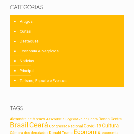
CATEGORIAS
Artigos
Curtas
Destaques
Economia & Negócios
Notícias
Principal
Turismo, Esporte e Eventos
TAGS
Alexandre de Moraes
Assembleia Legislativa do Ceará
Banco Central
Brasil
Ceará
Cultura
Covid-19
Congresso Nacional
Economia
Câmara dos deputados
Donald Trump
economia