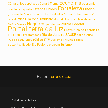
Economia
Câmara dos deputados
Donald Trump
economia
Fortaleza
Futebol
Estados Unidos
Esporte
brasileira
Governo Federal
Jair Bolsonaro
governo do Ceará
inflação
José
Lula
Meio Ambiente
Justiça
Ministério da
Sarto
Mercado financeiro
Negócios
Polícia Federal
Saúde
Música
pandemia
Portal terra da luz
Prefeitura de Fortaleza
Rio de Janeiro
SAUDE
presidente
Programação
saúde
Saúde
STF
Segurança Pública
Supremo Tribunal Federal
Pública
Turismo
sustentabilidade
São Paulo
Tecnologia
Portal
Terra da Luz
Portal Terra da Luz