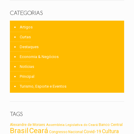
CATEGORIAS
Artigos
Curtas
Destaques
Economia & Negócios
Notícias
Principal
Turismo, Esporte e Eventos
TAGS
Alexandre de Moraes
Assembleia Legislativa do Ceará
Banco Central
Brasil
Ceará
Cultura
Covid-19
Congresso Nacional