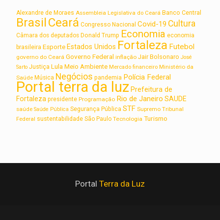
Alexandre de Moraes
Assembleia Legislativa do Ceará
Banco Central
Brasil
Ceará
Cultura
Covid-19
Congresso Nacional
Economia
Câmara dos deputados
Donald Trump
economia
Fortaleza
Futebol
Estados Unidos
Esporte
brasileira
Governo Federal
Jair Bolsonaro
governo do Ceará
inflação
José
Lula
Meio Ambiente
Justiça
Ministério da
Sarto
Mercado financeiro
Negócios
Polícia Federal
Saúde
Música
pandemia
Portal terra da luz
Prefeitura de
Rio de Janeiro
Fortaleza
SAUDE
presidente
Programação
STF
saúde
Segurança Pública
Supremo Tribunal
Saúde Pública
Turismo
sustentabilidade
Federal
São Paulo
Tecnologia
Portal
Terra da Luz