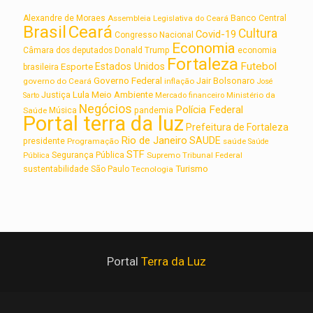
Alexandre de Moraes
Assembleia Legislativa do Ceará
Banco Central
Brasil
Ceará
Cultura
Covid-19
Congresso Nacional
Economia
Câmara dos deputados
Donald Trump
economia
Fortaleza
Futebol
Estados Unidos
Esporte
brasileira
Governo Federal
Jair Bolsonaro
governo do Ceará
inflação
José
Lula
Meio Ambiente
Justiça
Ministério da
Sarto
Mercado financeiro
Negócios
Polícia Federal
Saúde
Música
pandemia
Portal terra da luz
Prefeitura de Fortaleza
Rio de Janeiro
SAUDE
presidente
Programação
saúde
Saúde
STF
Segurança Pública
Supremo Tribunal Federal
Pública
Turismo
sustentabilidade
São Paulo
Tecnologia
Portal
Terra da Luz