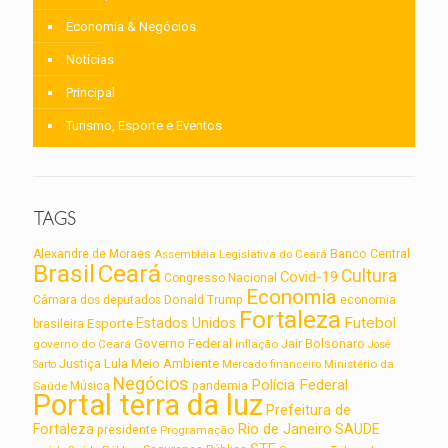
Economia & Negócios
Notícias
Principal
Turismo, Esporte e Eventos
TAGS
Alexandre de Moraes
Assembleia Legislativa do Ceará
Banco Central
Brasil
Ceará
Cultura
Covid-19
Congresso Nacional
Economia
Câmara dos deputados
Donald Trump
economia
Fortaleza
Futebol
Estados Unidos
Esporte
brasileira
Governo Federal
Jair Bolsonaro
governo do Ceará
inflação
José
Lula
Meio Ambiente
Justiça
Ministério da
Sarto
Mercado financeiro
Negócios
Polícia Federal
Saúde
Música
pandemia
Portal terra da luz
Prefeitura de
Rio de Janeiro
Fortaleza
SAUDE
presidente
Programação