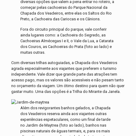
diversas opções que valem a pena entrar no roteiro, a
começar pelas cachoeiras do Parque Nacional da
Chapada dos Veadeiros, entre elas os Saltos do Rio
Preto, a Cachoeira das Cariocas e os Cânions.
Fora do circuito principal do parque, vale conferir
ainda lugares como: a Cachoeira do Segredo, as
Cachoeiras Almécegas I e II, o Vale da Lua, a Catarata
dos Couros, as Cachoeiras do Prata (foto ao lado) e
muitas outras.
Com diversas trilhas autoguiadas, a Chapada dos Veadeiros
agrada especialmente aos viajantes que preferem o turismo
independente. Vale dizer que grande parte das atrações tem
acesso pago, mas os valores são acessíveis e não pesam tanto
no orçamento da viagem. Um ótimo destino para quem não quer
gastar muito. Uma das opções é a Trilha do Mirante da Janela.
Além dos revigorantes banhos gelados, a Chapada
dos Veadeiros reserva ainda aos viajantes outras
experiências espetaculares, como um final de tarde
no Jardim de Maytrea (foto ao lado), banhos nas
piscinas naturais de águas termais, e, para os mais