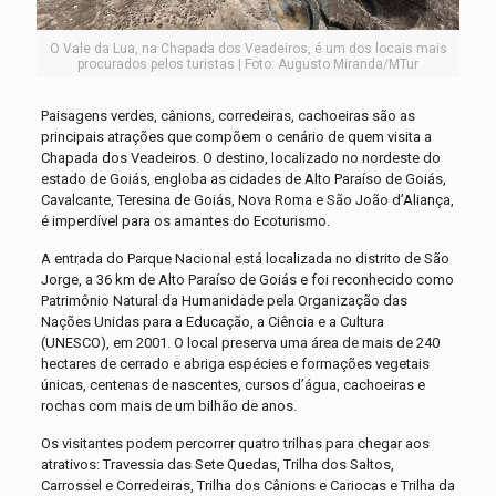
O Vale da Lua, na Chapada dos Veadeiros, é um dos locais mais
procurados pelos turistas | Foto: Augusto Miranda/MTur
Paisagens verdes, cânions, corredeiras, cachoeiras são as
principais atrações que compõem o cenário de quem visita a
Chapada dos Veadeiros. O destino, localizado no nordeste do
estado de Goiás, engloba as cidades de Alto Paraíso de Goiás,
Cavalcante, Teresina de Goiás, Nova Roma e São João d’Aliança,
é imperdível para os amantes do Ecoturismo.
A entrada do Parque Nacional está localizada no distrito de São
Jorge, a 36 km de Alto Paraíso de Goiás e foi reconhecido como
Patrimônio Natural da Humanidade pela Organização das
Nações Unidas para a Educação, a Ciência e a Cultura
(UNESCO), em 2001. O local preserva uma área de mais de 240
hectares de cerrado e abriga espécies e formações vegetais
únicas, centenas de nascentes, cursos d’água, cachoeiras e
rochas com mais de um bilhão de anos.
Os visitantes podem percorrer quatro trilhas para chegar aos
atrativos: Travessia das Sete Quedas, Trilha dos Saltos,
Carrossel e Corredeiras, Trilha dos Cânions e Cariocas e Trilha da