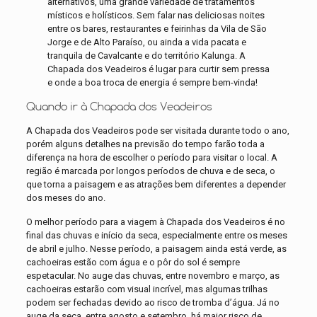
alternativos, uma grande variedade de tratamentos
místicos e holísticos. Sem falar nas deliciosas noites
entre os bares, restaurantes e feirinhas da Vila de São
Jorge e de Alto Paraíso, ou ainda a vida pacata e
tranquila de Cavalcante e do território Kalunga. A
Chapada dos Veadeiros é lugar para curtir sem pressa
e onde a boa troca de energia é sempre bem-vinda!
Quando ir à Chapada dos Veadeiros
A Chapada dos Veadeiros pode ser visitada durante todo o ano,
porém alguns detalhes na previsão do tempo farão toda a
diferença na hora de escolher o período para visitar o local. A
região é marcada por longos períodos de chuva e de seca, o
que torna a paisagem e as atrações bem diferentes a depender
dos meses do ano.
O melhor período para a viagem à Chapada dos Veadeiros é no
final das chuvas e início da seca, especialmente entre os meses
de abril e julho. Nesse período, a paisagem ainda está verde, as
cachoeiras estão com água e o pôr do sol é sempre
espetacular. No auge das chuvas, entre novembro e março, as
cachoeiras estarão com visual incrível, mas algumas trilhas
podem ser fechadas devido ao risco de tromba d’água. Já no
auge da seca, entre agosto e setembro, há maior risco de