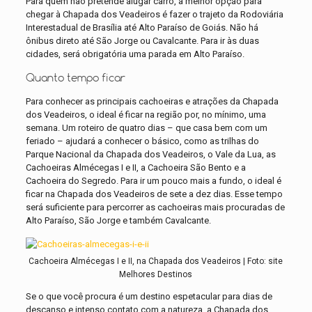
Para quem não pretende alugar carro, a melhor opção para
chegar à Chapada dos Veadeiros é fazer o trajeto da Rodoviária
Interestadual de Brasília até Alto Paraíso de Goiás. Não há
ônibus direto até São Jorge ou Cavalcante. Para ir às duas
cidades, será obrigatória uma parada em Alto Paraíso.
Quanto tempo ficar
Para conhecer as principais cachoeiras e atrações da Chapada
dos Veadeiros, o ideal é ficar na região por, no mínimo, uma
semana. Um roteiro de quatro dias – que casa bem com um
feriado – ajudará a conhecer o básico, como as trilhas do
Parque Nacional da Chapada dos Veadeiros, o Vale da Lua, as
Cachoeiras Almécegas I e II, a Cachoeira São Bento e a
Cachoeira do Segredo. Para ir um pouco mais a fundo, o ideal é
ficar na Chapada dos Veadeiros de sete a dez dias. Esse tempo
será suficiente para percorrer as cachoeiras mais procuradas de
Alto Paraíso, São Jorge e também Cavalcante.
Cachoeira Almécegas I e II, na Chapada dos Veadeiros | Foto: site
Melhores Destinos
Se o que você procura é um destino espetacular para dias de
descanso e intenso contato com a natureza, a Chapada dos