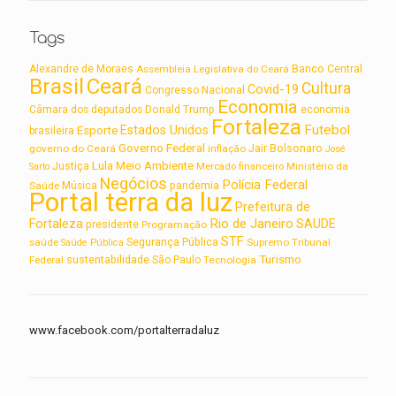
Tags
Alexandre de Moraes
Assembleia Legislativa do Ceará
Banco Central
Brasil
Ceará
Cultura
Covid-19
Congresso Nacional
Economia
Câmara dos deputados
Donald Trump
economia
Fortaleza
Futebol
Estados Unidos
Esporte
brasileira
Governo Federal
Jair Bolsonaro
governo do Ceará
inflação
José
Lula
Meio Ambiente
Justiça
Ministério da
Sarto
Mercado financeiro
Negócios
Polícia Federal
Saúde
Música
pandemia
Portal terra da luz
Prefeitura de
Rio de Janeiro
Fortaleza
SAUDE
presidente
Programação
STF
saúde
Segurança Pública
Supremo Tribunal
Saúde Pública
Turismo
sustentabilidade
Federal
São Paulo
Tecnologia
www.facebook.com/portalterradaluz