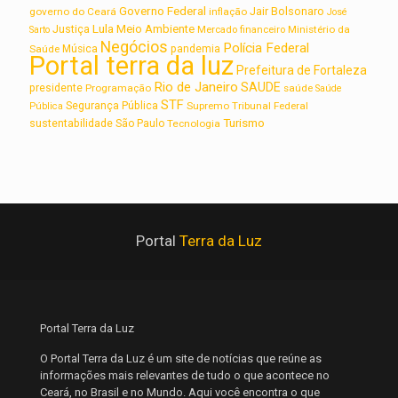
Governo Federal
Jair Bolsonaro
governo do Ceará
inflação
José
Lula
Meio Ambiente
Justiça
Ministério da
Sarto
Mercado financeiro
Negócios
Polícia Federal
Saúde
Música
pandemia
Portal terra da luz
Prefeitura de Fortaleza
Rio de Janeiro
SAUDE
presidente
Programação
saúde
Saúde
STF
Segurança Pública
Supremo Tribunal Federal
Pública
Turismo
sustentabilidade
São Paulo
Tecnologia
Portal
Terra da Luz
Portal Terra da Luz
O Portal Terra da Luz é um site de notícias que reúne as
informações mais relevantes de tudo o que acontece no
Ceará, no Brasil e no Mundo. Aqui você encontra o que