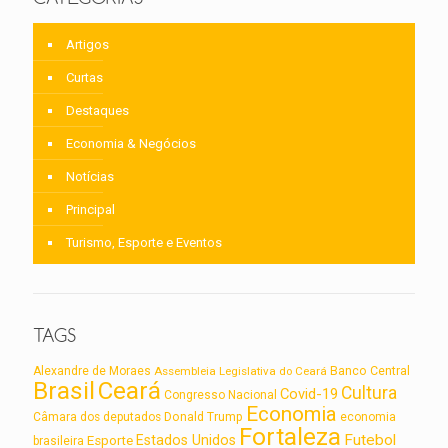
Artigos
Curtas
Destaques
Economia & Negócios
Notícias
Principal
Turismo, Esporte e Eventos
TAGS
Alexandre de Moraes
Assembleia Legislativa do Ceará
Banco Central
Brasil
Ceará
Cultura
Covid-19
Congresso Nacional
Economia
Câmara dos deputados
Donald Trump
economia
Fortaleza
Futebol
Estados Unidos
Esporte
brasileira