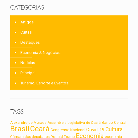
CATEGORIAS
Artigos
Curtas
Destaques
Economia & Negócios
Notícias
Principal
Turismo, Esporte e Eventos
TAGS
Alexandre de Moraes
Assembleia Legislativa do Ceará
Banco Central
Brasil
Ceará
Cultura
Covid-19
Congresso Nacional
Economia
Câmara dos deputados
Donald Trump
economia