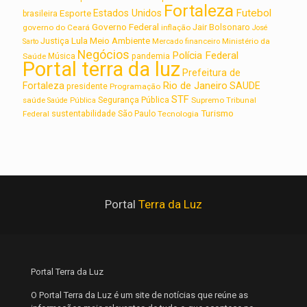
Fortaleza
Futebol
Estados Unidos
Esporte
brasileira
Governo Federal
Jair Bolsonaro
governo do Ceará
inflação
José
Lula
Meio Ambiente
Justiça
Ministério da
Sarto
Mercado financeiro
Negócios
Polícia Federal
Saúde
Música
pandemia
Portal terra da luz
Prefeitura de
Rio de Janeiro
Fortaleza
SAUDE
presidente
Programação
STF
saúde
Segurança Pública
Supremo Tribunal
Saúde Pública
Turismo
sustentabilidade
Federal
São Paulo
Tecnologia
Portal
Terra da Luz
Portal Terra da Luz
O Portal Terra da Luz é um site de notícias que reúne as