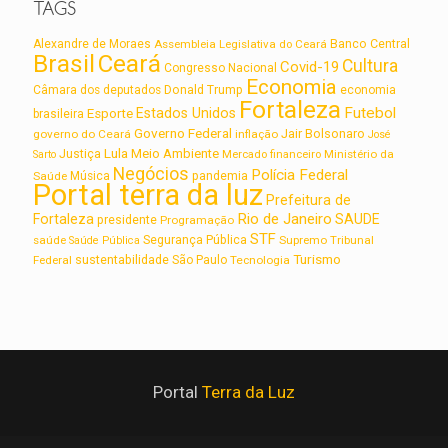
TAGS
Alexandre de Moraes
Assembleia Legislativa do Ceará
Banco Central
Brasil
Ceará
Cultura
Covid-19
Congresso Nacional
Economia
Câmara dos deputados
Donald Trump
economia
Fortaleza
Futebol
Estados Unidos
Esporte
brasileira
Governo Federal
Jair Bolsonaro
governo do Ceará
inflação
José
Lula
Meio Ambiente
Justiça
Ministério da
Sarto
Mercado financeiro
Negócios
Polícia Federal
Saúde
Música
pandemia
Portal terra da luz
Prefeitura de
Rio de Janeiro
Fortaleza
SAUDE
presidente
Programação
STF
saúde
Segurança Pública
Supremo Tribunal
Saúde Pública
Turismo
sustentabilidade
Federal
São Paulo
Tecnologia
Portal
Terra da Luz