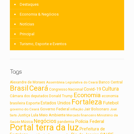
Destaques
Economia & Negócios
Notícias
Principal
Turismo, Esporte e Eventos
Tags
Alexandre de Moraes
Assembleia Legislativa do Ceará
Banco Central
Brasil
Ceará
Cultura
Covid-19
Congresso Nacional
Economia
Câmara dos deputados
Donald Trump
economia
Fortaleza
Futebol
Estados Unidos
Esporte
brasileira
Governo Federal
Jair Bolsonaro
governo do Ceará
inflação
José
Lula
Meio Ambiente
Justiça
Ministério da
Sarto
Mercado financeiro
Negócios
Polícia Federal
Saúde
Música
pandemia
Portal terra da luz
Prefeitura de