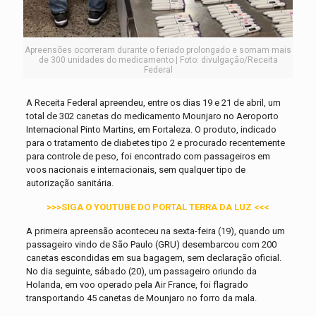
Apreensões ocorreram durante o feriado prolongado e somam mais
de 300 unidades do medicamento | Foto: divulgação/Receita
Federal
A Receita Federal apreendeu, entre os dias 19 e 21 de abril, um
total de 302 canetas do medicamento Mounjaro no Aeroporto
Internacional Pinto Martins, em Fortaleza. O produto, indicado
para o tratamento de diabetes tipo 2 e procurado recentemente
para controle de peso, foi encontrado com passageiros em
voos nacionais e internacionais, sem qualquer tipo de
autorização sanitária.
>>>SIGA O YOUTUBE DO PORTAL TERRA DA LUZ <<<
A primeira apreensão aconteceu na sexta-feira (19), quando um
passageiro vindo de São Paulo (GRU) desembarcou com 200
canetas escondidas em sua bagagem, sem declaração oficial.
No dia seguinte, sábado (20), um passageiro oriundo da
Holanda, em voo operado pela Air France, foi flagrado
transportando 45 canetas de Mounjaro no forro da mala.