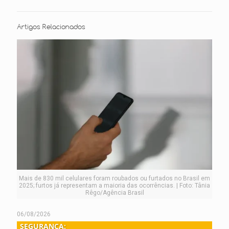
Artigos Relacionados
Mais de 830 mil celulares foram roubados ou furtados no Brasil em
2025; furtos já representam a maioria das ocorrências. | Foto: Tânia
Rêgo/Agência Brasil
06/08/2026
SEGURANÇA: