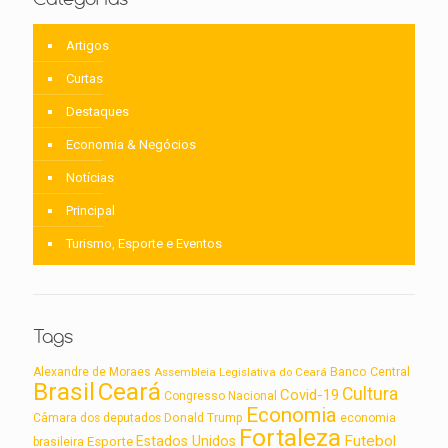
Artigos
Curtas
Destaques
Economia & Negócios
Notícias
Principal
Turismo, Esporte e Eventos
Tags
Alexandre de Moraes
Assembleia Legislativa do Ceará
Banco Central
Brasil
Ceará
Cultura
Covid-19
Congresso Nacional
Economia
Câmara dos deputados
Donald Trump
economia
Fortaleza
Futebol
Estados Unidos
Esporte
brasileira