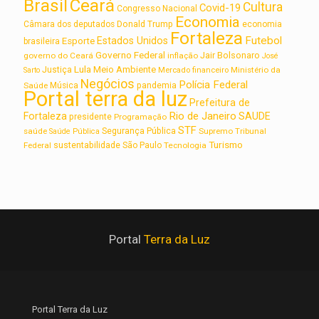
Brasil
Ceará
Cultura
Covid-19
Congresso Nacional
Economia
Câmara dos deputados
Donald Trump
economia
Fortaleza
Futebol
Estados Unidos
Esporte
brasileira
Governo Federal
Jair Bolsonaro
governo do Ceará
inflação
José
Lula
Meio Ambiente
Justiça
Ministério da
Sarto
Mercado financeiro
Negócios
Polícia Federal
Saúde
Música
pandemia
Portal terra da luz
Prefeitura de
Rio de Janeiro
Fortaleza
SAUDE
presidente
Programação
STF
saúde
Segurança Pública
Supremo Tribunal
Saúde Pública
Turismo
sustentabilidade
Federal
São Paulo
Tecnologia
Portal
Terra da Luz
Portal Terra da Luz