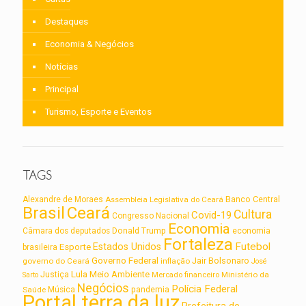
Destaques
Economia & Negócios
Notícias
Principal
Turismo, Esporte e Eventos
TAGS
Alexandre de Moraes
Assembleia Legislativa do Ceará
Banco Central
Brasil
Ceará
Cultura
Covid-19
Congresso Nacional
Economia
Câmara dos deputados
Donald Trump
economia
Fortaleza
Futebol
Estados Unidos
Esporte
brasileira
Governo Federal
Jair Bolsonaro
governo do Ceará
inflação
José
Lula
Meio Ambiente
Justiça
Ministério da
Sarto
Mercado financeiro
Negócios
Polícia Federal
Saúde
Música
pandemia
Portal terra da luz
Prefeitura de