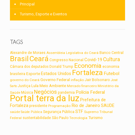
Principal
Turismo, Esporte e Eventos
TAGS
Alexandre de Moraes
Assembleia Legislativa do Ceará
Banco Central
Brasil
Ceará
Cultura
Covid-19
Congresso Nacional
Economia
Câmara dos deputados
Donald Trump
economia
Fortaleza
Futebol
Estados Unidos
Esporte
brasileira
Governo Federal
Jair Bolsonaro
governo do Ceará
inflação
José
Lula
Meio Ambiente
Justiça
Ministério da
Sarto
Mercado financeiro
Negócios
Polícia Federal
Saúde
Música
pandemia
Portal terra da luz
Prefeitura de
Rio de Janeiro
Fortaleza
SAUDE
presidente
Programação
STF
saúde
Segurança Pública
Supremo Tribunal
Saúde Pública
Turismo
sustentabilidade
Federal
São Paulo
Tecnologia