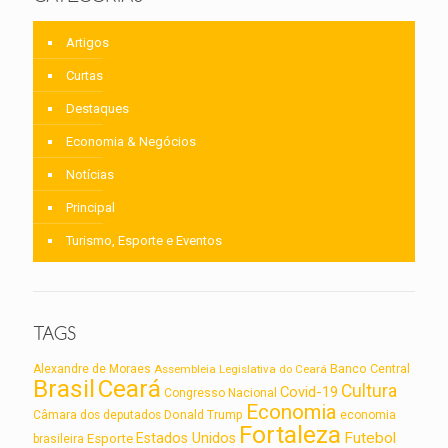
Artigos
Curtas
Destaques
Economia & Negócios
Notícias
Principal
Turismo, Esporte e Eventos
TAGS
Alexandre de Moraes
Assembleia Legislativa do Ceará
Banco Central
Brasil
Ceará
Cultura
Covid-19
Congresso Nacional
Economia
Câmara dos deputados
Donald Trump
economia
Fortaleza
Futebol
Estados Unidos
Esporte
brasileira