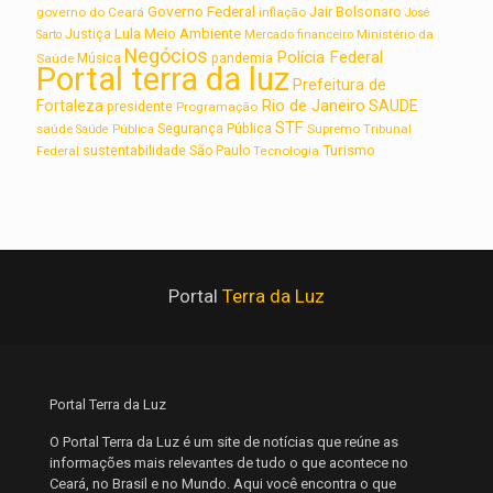
Governo Federal
Jair Bolsonaro
governo do Ceará
inflação
José
Lula
Meio Ambiente
Justiça
Ministério da
Sarto
Mercado financeiro
Negócios
Polícia Federal
Saúde
Música
pandemia
Portal terra da luz
Prefeitura de
Rio de Janeiro
Fortaleza
SAUDE
presidente
Programação
STF
saúde
Segurança Pública
Supremo Tribunal
Saúde Pública
Turismo
sustentabilidade
Federal
São Paulo
Tecnologia
Portal
Terra da Luz
Portal Terra da Luz
O Portal Terra da Luz é um site de notícias que reúne as
informações mais relevantes de tudo o que acontece no
Ceará, no Brasil e no Mundo. Aqui você encontra o que