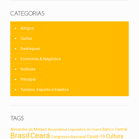
CATEGORIAS
Artigos
Curtas
Destaques
Economia & Negócios
Notícias
Principal
Turismo, Esporte e Eventos
TAGS
Alexandre de Moraes
Assembleia Legislativa do Ceará
Banco Central
Brasil
Ceará
Cultura
Covid-19
Congresso Nacional