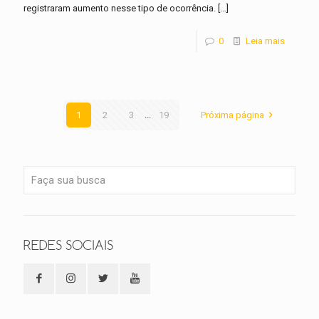
registraram aumento nesse tipo de ocorrência.
[…]
0
Leia mais
1
2
3
...
19
Próxima página
REDES SOCIAIS