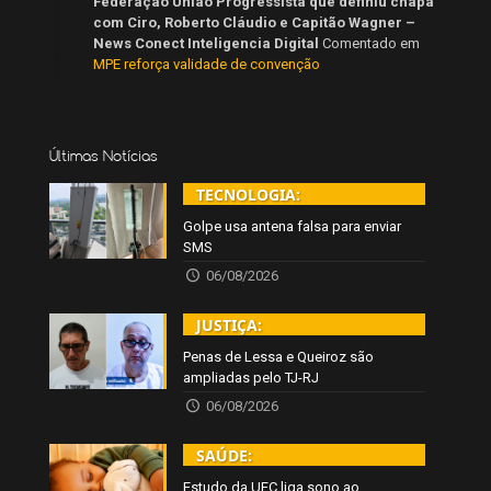
Federação União Progressista que definiu chapa
com Ciro, Roberto Cláudio e Capitão Wagner –
News Conect Inteligencia Digital
Comentado em
MPE reforça validade de convenção
Últimas Notícias
TECNOLOGIA:
Golpe usa antena falsa para enviar
SMS
06/08/2026
JUSTIÇA:
Penas de Lessa e Queiroz são
ampliadas pelo TJ-RJ
06/08/2026
SAÚDE:
Estudo da UFC liga sono ao