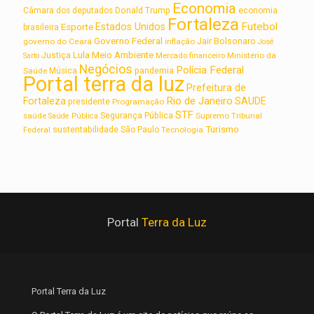
Economia
Câmara dos deputados
Donald Trump
economia
Fortaleza
Futebol
Estados Unidos
Esporte
brasileira
Governo Federal
Jair Bolsonaro
governo do Ceará
inflação
José
Lula
Meio Ambiente
Justiça
Ministério da
Sarto
Mercado financeiro
Negócios
Polícia Federal
Saúde
Música
pandemia
Portal terra da luz
Prefeitura de
Rio de Janeiro
Fortaleza
SAUDE
presidente
Programação
STF
saúde
Segurança Pública
Supremo Tribunal
Saúde Pública
Turismo
sustentabilidade
Federal
São Paulo
Tecnologia
Portal
Terra da Luz
Portal Terra da Luz