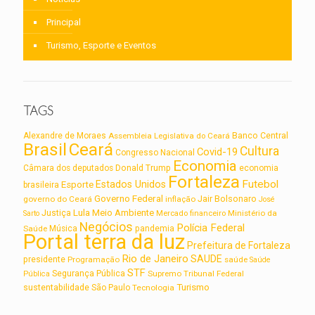
Principal
Turismo, Esporte e Eventos
TAGS
Alexandre de Moraes
Assembleia Legislativa do Ceará
Banco Central
Brasil
Ceará
Cultura
Covid-19
Congresso Nacional
Economia
Câmara dos deputados
Donald Trump
economia
Fortaleza
Futebol
Estados Unidos
Esporte
brasileira
Governo Federal
Jair Bolsonaro
governo do Ceará
inflação
José
Lula
Meio Ambiente
Justiça
Ministério da
Sarto
Mercado financeiro
Negócios
Polícia Federal
Saúde
Música
pandemia
Portal terra da luz
Prefeitura de Fortaleza
Rio de Janeiro
SAUDE
presidente
Programação
saúde
Saúde
STF
Segurança Pública
Supremo Tribunal Federal
Pública
Turismo
sustentabilidade
São Paulo
Tecnologia