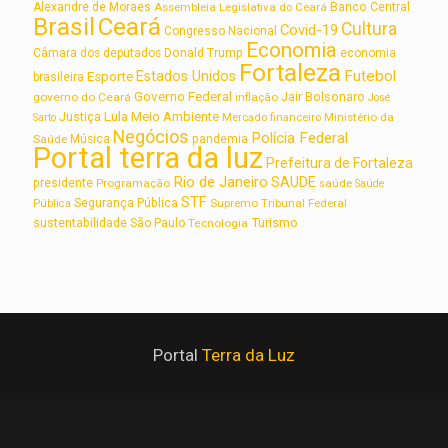
Alexandre de Moraes
Assembleia Legislativa do Ceará
Banco Central
Brasil
Ceará
Cultura
Covid-19
Congresso Nacional
Economia
Câmara dos deputados
Donald Trump
economia
Fortaleza
Futebol
Estados Unidos
Esporte
brasileira
Governo Federal
Jair Bolsonaro
governo do Ceará
inflação
José
Lula
Meio Ambiente
Justiça
Ministério da
Sarto
Mercado financeiro
Negócios
Polícia Federal
Saúde
Música
pandemia
Portal terra da luz
Prefeitura de Fortaleza
Rio de Janeiro
SAUDE
presidente
Programação
saúde
Saúde
STF
Segurança Pública
Supremo Tribunal Federal
Pública
Turismo
sustentabilidade
São Paulo
Tecnologia
Portal
Terra da Luz