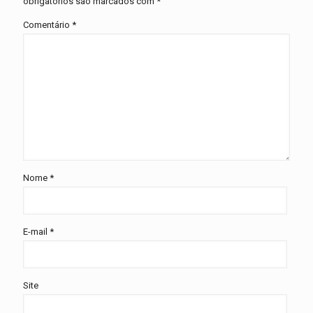
obrigatórios são marcados com
*
Comentário
*
Nome
*
E-mail
*
Site