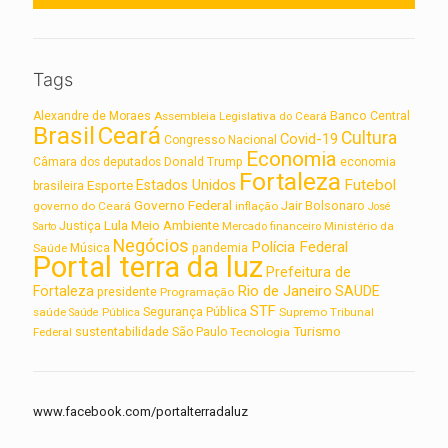
Tags
Alexandre de Moraes
Assembleia Legislativa do Ceará
Banco Central
Brasil
Ceará
Cultura
Covid-19
Congresso Nacional
Economia
Câmara dos deputados
Donald Trump
economia
Fortaleza
Futebol
Estados Unidos
Esporte
brasileira
Governo Federal
Jair Bolsonaro
governo do Ceará
inflação
José
Lula
Meio Ambiente
Justiça
Ministério da
Sarto
Mercado financeiro
Negócios
Polícia Federal
Saúde
Música
pandemia
Portal terra da luz
Prefeitura de
Rio de Janeiro
Fortaleza
SAUDE
presidente
Programação
STF
saúde
Segurança Pública
Supremo Tribunal
Saúde Pública
Turismo
sustentabilidade
Federal
São Paulo
Tecnologia
www.facebook.com/portalterradaluz