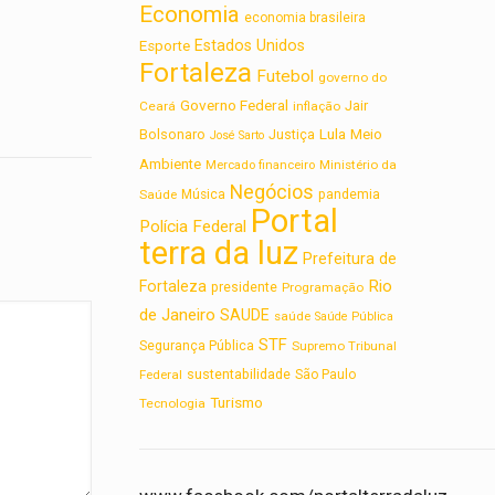
Economia
economia brasileira
Estados Unidos
Esporte
Fortaleza
Futebol
governo do
Governo Federal
Jair
Ceará
inflação
Lula
Bolsonaro
Meio
Justiça
José Sarto
Ambiente
Ministério da
Mercado financeiro
Negócios
Saúde
Música
pandemia
Portal
Polícia Federal
terra da luz
Prefeitura de
Rio
Fortaleza
presidente
Programação
de Janeiro
SAUDE
saúde
Saúde Pública
STF
Segurança Pública
Supremo Tribunal
sustentabilidade
Federal
São Paulo
Turismo
Tecnologia