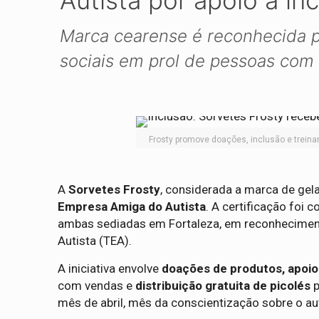
Autista por apoio à in
Marca cearense é reconhecida po
sociais em prol de pessoas com 
Frosty promove doações, inclusão e treina
A
Sorvetes Frosty
, considerada a marca de ge
Empresa Amiga do Autista
. A certificação foi 
ambas sediadas em Fortaleza, em reconheciment
Autista (TEA).
A iniciativa envolve
doações de produtos, apoio 
com vendas e
distribuição gratuita de picolés
p
mês de abril, mês da conscientização sobre o a