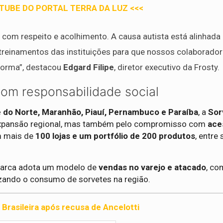
UTUBE DO PORTAL TERRA DA LUZ <<<
com respeito e acolhimento. A causa autista está alinhada
reinamentos das instituições para que nossos colaborado
forma”, destacou
Edgard Filipe
, diretor executivo da Frosty.
com responsabilidade social
e do Norte, Maranhão, Piauí, Pernambuco e Paraíba
, a
Sor
expansão regional, mas também pelo compromisso com
ace
m mais de
100 lojas e um portfólio de 200 produtos
, entre
marca adota um modelo de
vendas no varejo e atacado
, co
izando o consumo de sorvetes na região.
 Brasileira após recusa de Ancelotti