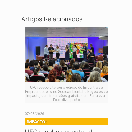
Artigos Relacionados
UFC recebe a terceira edição do Encontro de
Empreendedorismo Socioambiental e Negócios de
Impacto, com inscrições gratuitas em Fortaleza |
Foto: divulgação
07/08/2026
IMPACTO:
UFC recebe encontro de