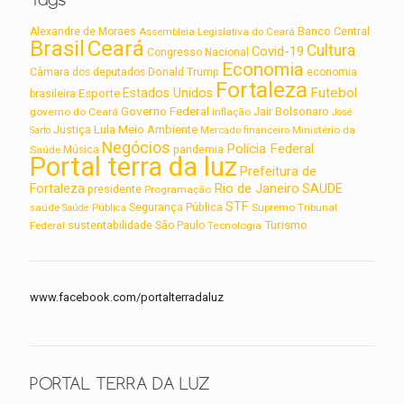
Alexandre de Moraes
Assembleia Legislativa do Ceará
Banco Central
Brasil
Ceará
Cultura
Covid-19
Congresso Nacional
Economia
Câmara dos deputados
Donald Trump
economia
Fortaleza
Futebol
Estados Unidos
Esporte
brasileira
Governo Federal
Jair Bolsonaro
governo do Ceará
inflação
José
Lula
Meio Ambiente
Justiça
Ministério da
Sarto
Mercado financeiro
Negócios
Polícia Federal
Saúde
Música
pandemia
Portal terra da luz
Prefeitura de
Rio de Janeiro
Fortaleza
SAUDE
presidente
Programação
STF
saúde
Segurança Pública
Supremo Tribunal
Saúde Pública
Turismo
sustentabilidade
Federal
São Paulo
Tecnologia
www.facebook.com/portalterradaluz
PORTAL TERRA DA LUZ