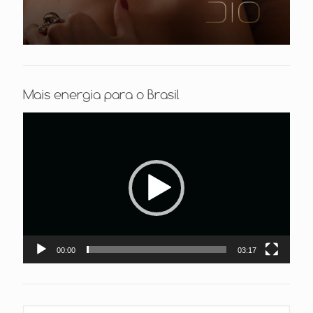
Mais energia para o Brasil
Tocador
de
vídeo
00:00
03:17