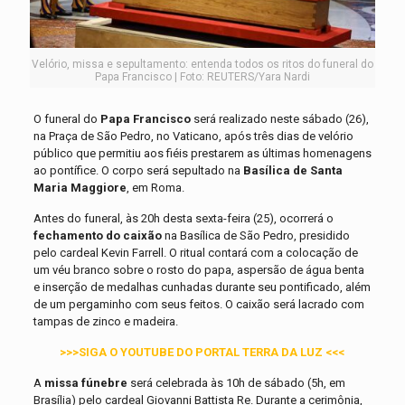
Velório, missa e sepultamento: entenda todos os ritos do funeral do
Papa Francisco | Foto: REUTERS/Yara Nardi
O funeral do
Papa Francisco
será realizado neste sábado (26),
na Praça de São Pedro, no Vaticano, após três dias de velório
público que permitiu aos fiéis prestarem as últimas homenagens
ao pontífice. O corpo será sepultado na
Basílica de Santa
Maria Maggiore
, em Roma.
Antes do funeral, às 20h desta sexta-feira (25), ocorrerá o
fechamento do caixão
na Basílica de São Pedro, presidido
pelo cardeal Kevin Farrell. O ritual contará com a colocação de
um véu branco sobre o rosto do papa, aspersão de água benta
e inserção de medalhas cunhadas durante seu pontificado, além
de um pergaminho com seus feitos. O caixão será lacrado com
tampas de zinco e madeira.
>>>SIGA O YOUTUBE DO PORTAL TERRA DA LUZ <<<
A
missa fúnebre
será celebrada às 10h de sábado (5h, em
Brasília) pelo cardeal Giovanni Battista Re. Durante a cerimônia,