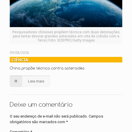
Pesquisadores chineses propõem técnica com duas detonações
para tentar desviar grandes asteroides em rota de colisão com a
Terra | Foto: SCIEPRO/Getty Images
09/08/2026
CIÊNCIA:
China propõe técnica contra asteroides
Leia mais
Deixe um comentário
O seu endereço de e-mail não será publicado.
Campos
obrigatórios são marcados com
*
Comentário
*