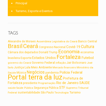
Principal
Turismo, Esporte e Eventos
TAGS
Alexandre de Moraes
Assembleia Legislativa do Ceará
Banco Central
Brasil
Ceará
Cultura
Covid-19
Congresso Nacional
Economia
Câmara dos deputados
Donald Trump
economia
Fortaleza
Futebol
Estados Unidos
Esporte
brasileira
Governo Federal
Jair Bolsonaro
governo do Ceará
inflação
José
Lula
Meio Ambiente
Justiça
Ministério da
Sarto
Mercado financeiro
Negócios
Polícia Federal
Saúde
Música
pandemia
Portal terra da luz
Prefeitura de
Rio de Janeiro
Fortaleza
SAUDE
presidente
Programação
STF
saúde
Segurança Pública
Supremo Tribunal
Saúde Pública
Turismo
sustentabilidade
Federal
São Paulo
Tecnologia