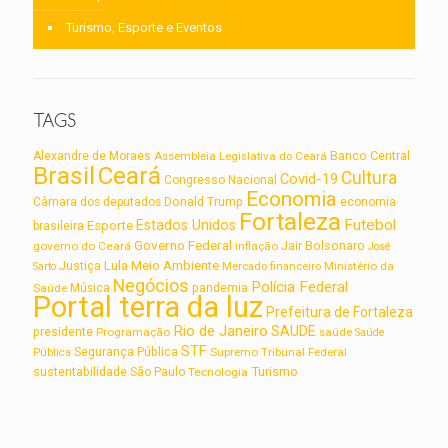
Turismo, Esporte e Eventos
TAGS
Alexandre de Moraes
Assembleia Legislativa do Ceará
Banco Central
Brasil
Ceará
Cultura
Covid-19
Congresso Nacional
Economia
Câmara dos deputados
Donald Trump
economia
Fortaleza
Futebol
Estados Unidos
Esporte
brasileira
Governo Federal
Jair Bolsonaro
governo do Ceará
inflação
José
Lula
Meio Ambiente
Justiça
Ministério da
Sarto
Mercado financeiro
Negócios
Polícia Federal
Saúde
Música
pandemia
Portal terra da luz
Prefeitura de Fortaleza
Rio de Janeiro
SAUDE
presidente
Programação
saúde
Saúde
STF
Segurança Pública
Supremo Tribunal Federal
Pública
Turismo
sustentabilidade
São Paulo
Tecnologia