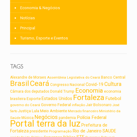
Economia & Negócios
Notícias
Principal
Turismo, Esporte e Eventos
TAGS
Alexandre de Moraes
Assembleia Legislativa do Ceará
Banco Central
Brasil
Ceará
Cultura
Covid-19
Congresso Nacional
Economia
Câmara dos deputados
Donald Trump
economia
Fortaleza
Futebol
Estados Unidos
Esporte
brasileira
Governo Federal
Jair Bolsonaro
governo do Ceará
inflação
José
Lula
Meio Ambiente
Justiça
Ministério da
Sarto
Mercado financeiro
Negócios
Polícia Federal
Saúde
Música
pandemia
Portal terra da luz
Prefeitura de
Rio de Janeiro
Fortaleza
SAUDE
presidente
Programação