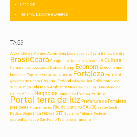
Principal
Turismo, Esporte e Eventos
TAGS
Alexandre de Moraes
Assembleia Legislativa do Ceará
Banco Central
Brasil
Ceará
Cultura
Covid-19
Congresso Nacional
Economia
Câmara dos deputados
Donald Trump
economia
Fortaleza
Futebol
Estados Unidos
Esporte
brasileira
Governo Federal
Jair Bolsonaro
governo do Ceará
inflação
José
Lula
Meio Ambiente
Justiça
Ministério da
Sarto
Mercado financeiro
Negócios
Polícia Federal
Saúde
Música
pandemia
Portal terra da luz
Prefeitura de Fortaleza
Rio de Janeiro
SAUDE
presidente
Programação
saúde
Saúde
STF
Segurança Pública
Supremo Tribunal Federal
Pública
Turismo
sustentabilidade
São Paulo
Tecnologia