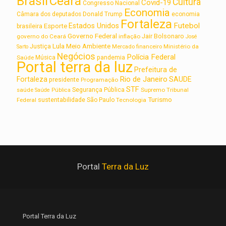
Brasil
Ceará
Cultura
Covid-19
Congresso Nacional
Economia
Câmara dos deputados
Donald Trump
economia
Fortaleza
Futebol
Estados Unidos
Esporte
brasileira
Governo Federal
Jair Bolsonaro
governo do Ceará
inflação
José
Lula
Meio Ambiente
Justiça
Ministério da
Sarto
Mercado financeiro
Negócios
Polícia Federal
Saúde
Música
pandemia
Portal terra da luz
Prefeitura de
Rio de Janeiro
Fortaleza
SAUDE
presidente
Programação
STF
saúde
Segurança Pública
Supremo Tribunal
Saúde Pública
Turismo
sustentabilidade
Federal
São Paulo
Tecnologia
Portal
Terra da Luz
Portal Terra da Luz