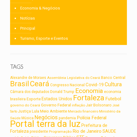
Economia & Negócios
Notícias
Principal
Turismo, Esporte e Eventos
TAGS
Alexandre de Moraes
Assembleia Legislativa do Ceará
Banco Central
Brasil
Ceará
Cultura
Covid-19
Congresso Nacional
Economia
Câmara dos deputados
Donald Trump
economia
Fortaleza
Futebol
Estados Unidos
Esporte
brasileira
Governo Federal
Jair Bolsonaro
governo do Ceará
inflação
José
Lula
Meio Ambiente
Justiça
Ministério da
Sarto
Mercado financeiro
Negócios
Polícia Federal
Saúde
Música
pandemia
Portal terra da luz
Prefeitura de
Rio de Janeiro
Fortaleza
SAUDE
presidente
Programação