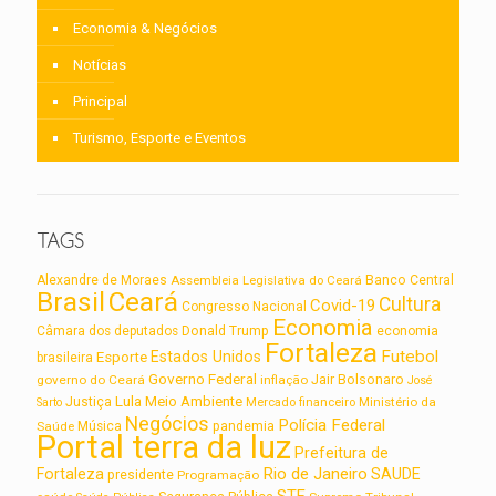
Economia & Negócios
Notícias
Principal
Turismo, Esporte e Eventos
TAGS
Alexandre de Moraes
Assembleia Legislativa do Ceará
Banco Central
Brasil
Ceará
Cultura
Covid-19
Congresso Nacional
Economia
Câmara dos deputados
Donald Trump
economia
Fortaleza
Futebol
Estados Unidos
Esporte
brasileira
Governo Federal
Jair Bolsonaro
governo do Ceará
inflação
José
Lula
Meio Ambiente
Justiça
Ministério da
Sarto
Mercado financeiro
Negócios
Polícia Federal
Saúde
Música
pandemia
Portal terra da luz
Prefeitura de
Rio de Janeiro
Fortaleza
SAUDE
presidente
Programação