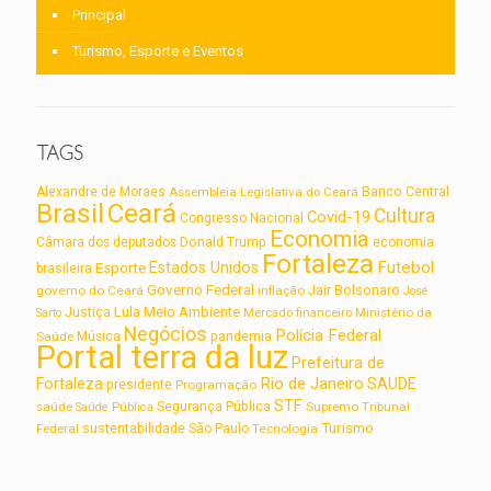
Principal
Turismo, Esporte e Eventos
TAGS
Alexandre de Moraes
Assembleia Legislativa do Ceará
Banco Central
Brasil
Ceará
Cultura
Covid-19
Congresso Nacional
Economia
Câmara dos deputados
Donald Trump
economia
Fortaleza
Futebol
Estados Unidos
Esporte
brasileira
Governo Federal
Jair Bolsonaro
governo do Ceará
inflação
José
Lula
Meio Ambiente
Justiça
Ministério da
Sarto
Mercado financeiro
Negócios
Polícia Federal
Saúde
Música
pandemia
Portal terra da luz
Prefeitura de
Rio de Janeiro
Fortaleza
SAUDE
presidente
Programação
STF
saúde
Segurança Pública
Supremo Tribunal
Saúde Pública
Turismo
sustentabilidade
Federal
São Paulo
Tecnologia