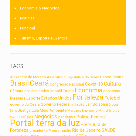
Economia & Negócios
Notícias
Principal
Turismo, Esporte e Eventos
TAGS
Alexandre de Moraes
Assembleia Legislativa do Ceará
Banco Central
Brasil
Ceará
Cultura
Covid-19
Congresso Nacional
Economia
Câmara dos deputados
Donald Trump
economia
Fortaleza
Futebol
Estados Unidos
Esporte
brasileira
Governo Federal
Jair Bolsonaro
governo do Ceará
inflação
José
Lula
Meio Ambiente
Justiça
Ministério da
Sarto
Mercado financeiro
Negócios
Polícia Federal
Saúde
Música
pandemia
Portal terra da luz
Prefeitura de
Rio de Janeiro
Fortaleza
SAUDE
presidente
Programação