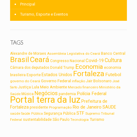
Principal
Turismo, Esporte e Eventos
TAGS
Alexandre de Moraes
Assembleia Legislativa do Ceará
Banco Central
Brasil
Ceará
Cultura
Covid-19
Congresso Nacional
Economia
Câmara dos deputados
Donald Trump
economia
Fortaleza
Futebol
Estados Unidos
Esporte
brasileira
Governo Federal
Jair Bolsonaro
governo do Ceará
inflação
José
Lula
Meio Ambiente
Justiça
Ministério da
Sarto
Mercado financeiro
Negócios
Polícia Federal
Saúde
Música
pandemia
Portal terra da luz
Prefeitura de
Rio de Janeiro
Fortaleza
SAUDE
presidente
Programação
STF
saúde
Segurança Pública
Supremo Tribunal
Saúde Pública
Turismo
sustentabilidade
Federal
São Paulo
Tecnologia