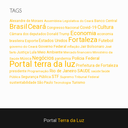
TAGS
Alexandre de Moraes
Assembleia Legislativa do Ceará
Banco Central
Brasil
Ceará
Cultura
Covid-19
Congresso Nacional
Economia
Câmara dos deputados
Donald Trump
economia
Fortaleza
Futebol
Estados Unidos
Esporte
brasileira
Governo Federal
Jair Bolsonaro
governo do Ceará
inflação
José
Lula
Meio Ambiente
Justiça
Ministério da
Sarto
Mercado financeiro
Negócios
Polícia Federal
Saúde
Música
pandemia
Portal terra da luz
Prefeitura de Fortaleza
Rio de Janeiro
SAUDE
presidente
Programação
saúde
Saúde
STF
Segurança Pública
Supremo Tribunal Federal
Pública
Turismo
sustentabilidade
São Paulo
Tecnologia
Portal
Terra da Luz