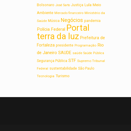
Lula
Bolsonaro
Meio
Justiça
José Sarto
Ambiente
Ministério da
Mercado financeiro
Negócios
Saúde
Música
pandemia
Portal
Polícia Federal
terra da luz
Prefeitura de
Rio
Fortaleza
presidente
Programação
de Janeiro
SAUDE
saúde
Saúde Pública
STF
Segurança Pública
Supremo Tribunal
sustentabilidade
Federal
São Paulo
Turismo
Tecnologia