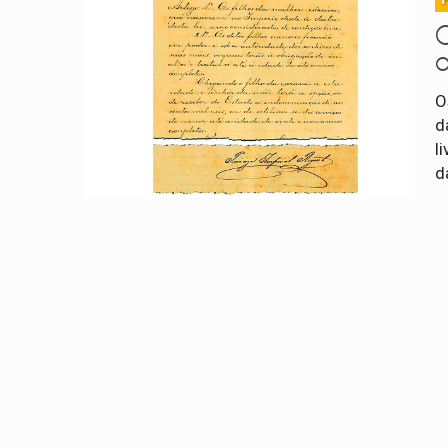
O
d
l
d