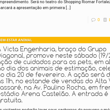
mpreendimento. Será no teatro do Shopping Riomar Fortale
arcará a apresentação em primeira
[…]
0
BEM-ESTAR ANIMAL
A Victa Engenharia, braço do Grupo
Diagonal, promove neste sábado (19/
ação de cuidados para os pets, em a
ao dia dos animais de estimação, ce
o dia 20 de fevereiro. A ação será 
s 11h, no estande de vendas do Alta 
assaré, na Av. Paulino Rocha, em fre
estádio Arena Castelão. A entrada é
ratuita.
s visitantes poderão levar seus cachorros de pequeno e mé