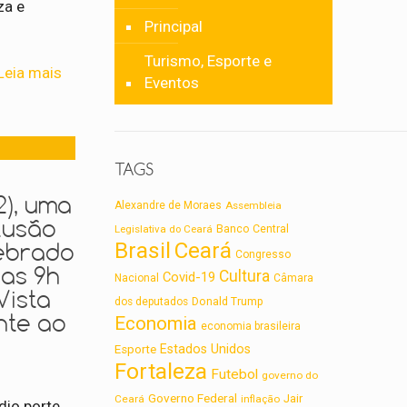
za e
Principal
Turismo, Esporte e
Leia mais
Eventos
TAGS
2), uma
Alexandre de Moraes
Assembleia
lusão
Legislativa do Ceará
Banco Central
lebrado
Brasil
Ceará
Congresso
das 9h
Cultura
Covid-19
Nacional
Câmara
Vista
dos deputados
Donald Trump
nte ao
Economia
economia brasileira
Estados Unidos
Esporte
Fortaleza
Futebol
governo do
Governo Federal
Jair
Ceará
inflação
dio porte