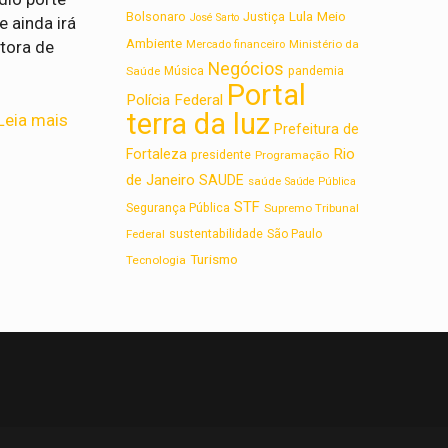
Lula
Bolsonaro
Meio
Justiça
José Sarto
e ainda irá
Ambiente
etora de
Ministério da
Mercado financeiro
Negócios
Saúde
Música
pandemia
Portal
Polícia Federal
terra da luz
Leia mais
Prefeitura de
Rio
Fortaleza
presidente
Programação
de Janeiro
SAUDE
saúde
Saúde Pública
STF
Segurança Pública
Supremo Tribunal
sustentabilidade
Federal
São Paulo
Turismo
Tecnologia