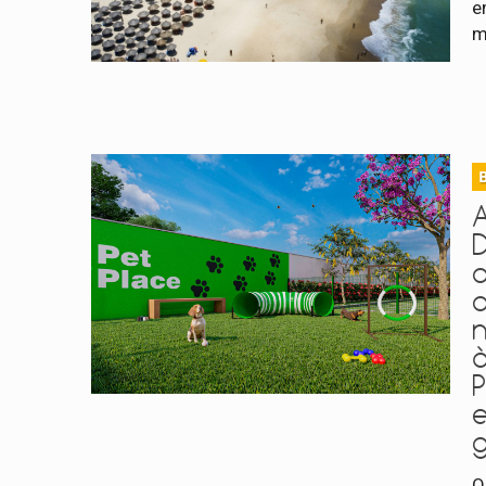
e
m
n
à
P
g
O