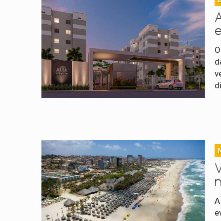
O
d
v
d
A
e