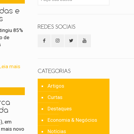
ndas e
s
REDES SOCIAIS
tingiu 85%
o de
s
Leia mais
CATEGORIAS
Artigos
Curtas
rca
ida
Destaques
Economia & Negócios
5), em
u mais novo
Notícias