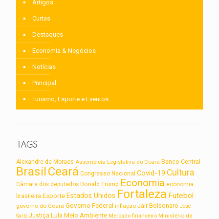
Artigos
Curtas
Destaques
Economia & Negócios
Notícias
Principal
Turismo, Esporte e Eventos
TAGS
Alexandre de Moraes
Assembleia Legislativa do Ceará
Banco Central
Brasil
Ceará
Cultura
Covid-19
Congresso Nacional
Economia
Câmara dos deputados
Donald Trump
economia
Fortaleza
Futebol
Estados Unidos
Esporte
brasileira
Governo Federal
Jair Bolsonaro
governo do Ceará
inflação
José
Lula
Meio Ambiente
Justiça
Ministério da
Sarto
Mercado financeiro