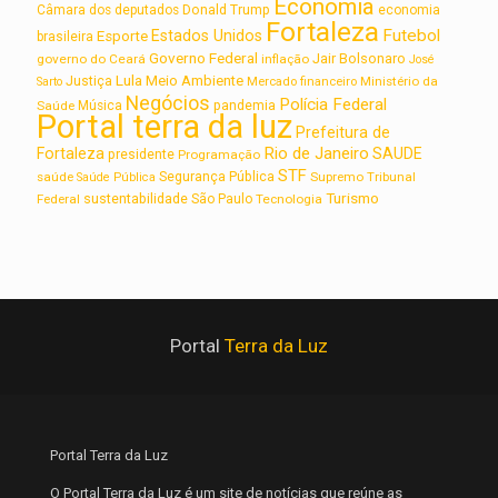
Economia
Câmara dos deputados
Donald Trump
economia
Fortaleza
Futebol
Estados Unidos
Esporte
brasileira
Governo Federal
Jair Bolsonaro
governo do Ceará
inflação
José
Lula
Meio Ambiente
Justiça
Ministério da
Sarto
Mercado financeiro
Negócios
Polícia Federal
Saúde
Música
pandemia
Portal terra da luz
Prefeitura de
Rio de Janeiro
Fortaleza
SAUDE
presidente
Programação
STF
saúde
Segurança Pública
Supremo Tribunal
Saúde Pública
Turismo
sustentabilidade
Federal
São Paulo
Tecnologia
Portal
Terra da Luz
Portal Terra da Luz
O Portal Terra da Luz é um site de notícias que reúne as