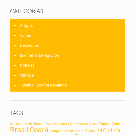
CATEGORIAS
Artigos
Curtas
Destaques
Economia & Negócios
Notícias
Principal
Turismo, Esporte e Eventos
TAGS
Alexandre de Moraes
Assembleia Legislativa do Ceará
Banco Central
Brasil
Ceará
Cultura
Covid-19
Congresso Nacional