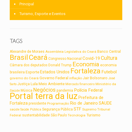
Principal
Turismo, Esporte e Eventos
TAGS
Alexandre de Moraes
Assembleia Legislativa do Ceará
Banco Central
Brasil
Ceará
Cultura
Covid-19
Congresso Nacional
Economia
Câmara dos deputados
Donald Trump
economia
Fortaleza
Futebol
Estados Unidos
Esporte
brasileira
Governo Federal
Jair Bolsonaro
governo do Ceará
inflação
José
Lula
Meio Ambiente
Justiça
Ministério da
Sarto
Mercado financeiro
Negócios
Polícia Federal
Saúde
Música
pandemia
Portal terra da luz
Prefeitura de
Rio de Janeiro
Fortaleza
SAUDE
presidente
Programação
STF
saúde
Segurança Pública
Supremo Tribunal
Saúde Pública
Turismo
sustentabilidade
Federal
São Paulo
Tecnologia