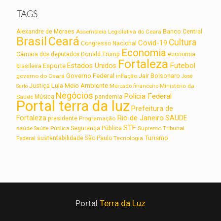
TAGS
Alexandre de Moraes
Assembleia Legislativa do Ceará
Banco Central
Brasil
Ceará
Cultura
Covid-19
Congresso Nacional
Economia
Câmara dos deputados
Donald Trump
economia
Fortaleza
Futebol
Estados Unidos
Esporte
brasileira
Governo Federal
Jair Bolsonaro
governo do Ceará
inflação
José
Lula
Meio Ambiente
Justiça
Ministério da
Sarto
Mercado financeiro
Negócios
Polícia Federal
Saúde
Música
pandemia
Portal terra da luz
Prefeitura de
Rio de Janeiro
Fortaleza
SAUDE
presidente
Programação
STF
saúde
Segurança Pública
Supremo Tribunal
Saúde Pública
Turismo
sustentabilidade
Federal
São Paulo
Tecnologia
Portal
Terra da Luz