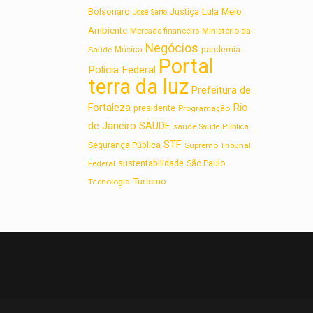
Lula
Bolsonaro
Meio
Justiça
José Sarto
Ambiente
Ministério da
Mercado financeiro
Negócios
Saúde
Música
pandemia
Portal
Polícia Federal
terra da luz
Prefeitura de
Rio
Fortaleza
presidente
Programação
de Janeiro
SAUDE
saúde
Saúde Pública
STF
Segurança Pública
Supremo Tribunal
sustentabilidade
Federal
São Paulo
Turismo
Tecnologia