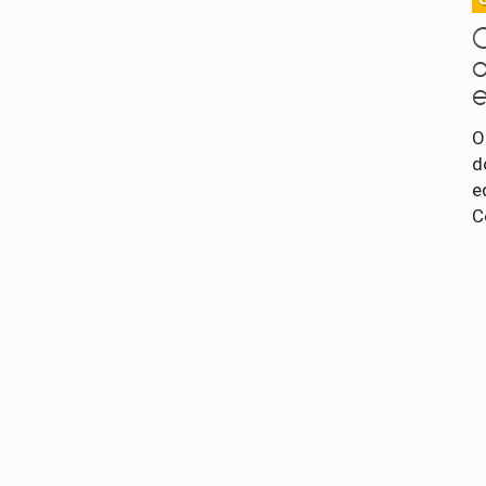
O
d
e
C