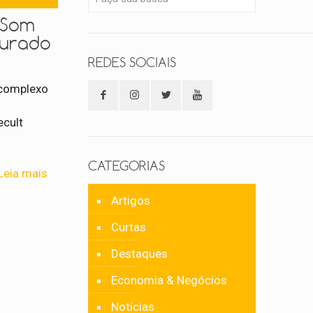
 Som
gurado
REDES SOCIAIS
 complexo
,
ecult
CATEGORIAS
Leia mais
Artigos
Curtas
Destaques
Economia & Negócios
Notícias