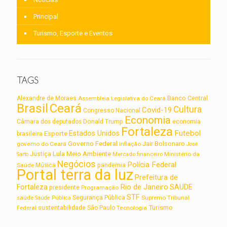
Principal
Turismo, Esporte e Eventos
TAGS
Alexandre de Moraes
Assembleia Legislativa do Ceará
Banco Central
Brasil
Ceará
Cultura
Covid-19
Congresso Nacional
Economia
Câmara dos deputados
Donald Trump
economia
Fortaleza
Futebol
Estados Unidos
Esporte
brasileira
Governo Federal
Jair Bolsonaro
governo do Ceará
inflação
José
Lula
Meio Ambiente
Justiça
Ministério da
Sarto
Mercado financeiro
Negócios
Polícia Federal
Saúde
Música
pandemia
Portal terra da luz
Prefeitura de
Rio de Janeiro
Fortaleza
SAUDE
presidente
Programação
STF
saúde
Segurança Pública
Supremo Tribunal
Saúde Pública
Turismo
sustentabilidade
Federal
São Paulo
Tecnologia