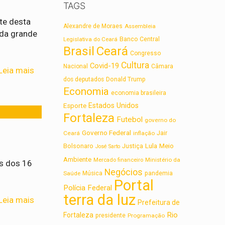
TAGS
te desta
Alexandre de Moraes
Assembleia
 da grande
Legislativa do Ceará
Banco Central
Brasil
Ceará
Congresso
Cultura
Covid-19
Nacional
Câmara
Leia mais
dos deputados
Donald Trump
Economia
economia brasileira
Estados Unidos
Esporte
Fortaleza
Futebol
governo do
Governo Federal
Jair
Ceará
inflação
Lula
Bolsonaro
Meio
Justiça
José Sarto
Ambiente
Ministério da
Mercado financeiro
s dos 16
Negócios
Saúde
Música
pandemia
Portal
Polícia Federal
terra da luz
Leia mais
Prefeitura de
Rio
Fortaleza
presidente
Programação