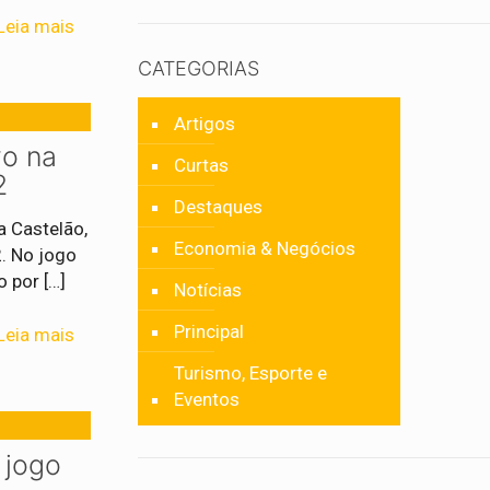
Leia mais
CATEGORIAS
Artigos
vo na
Curtas
2
Destaques
a Castelão,
Economia & Negócios
2. No jogo
o por
[…]
Notícias
Principal
Leia mais
Turismo, Esporte e
Eventos
 jogo