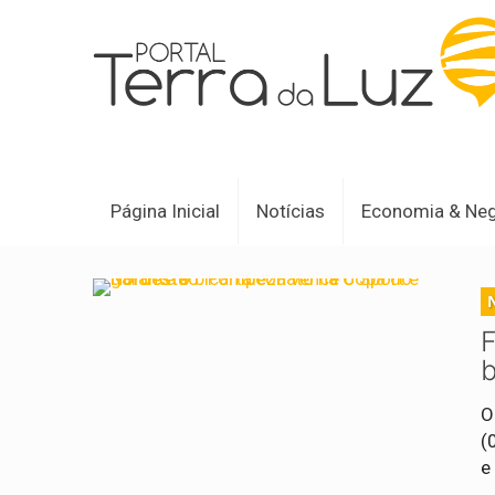
Página Inicial
Notícias
Economia & Ne
F
O
(
e