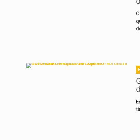
d
O
q
d
d
E
t