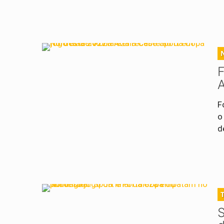
F
F
o
d
S