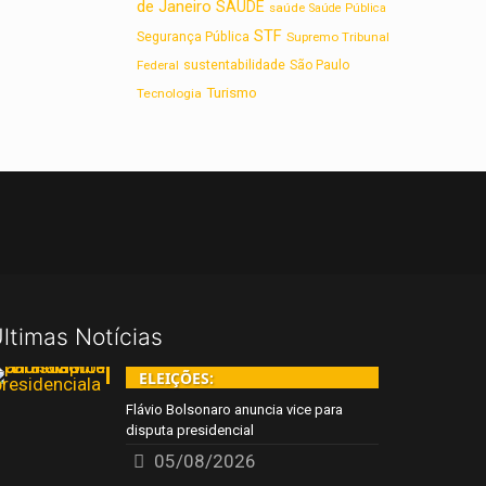
de Janeiro
SAUDE
saúde
Saúde Pública
STF
Segurança Pública
Supremo Tribunal
sustentabilidade
Federal
São Paulo
Turismo
Tecnologia
ltimas Notícias
ELEIÇÕES:
Flávio Bolsonaro anuncia vice para
disputa presidencial
05/08/2026