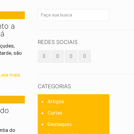
nto a
rá
REDES SOCIAIS
açudes,
tarde, são
Leia mais
CATEGORIAS
Artigos
 do
Curtas
Destaques
ntia do