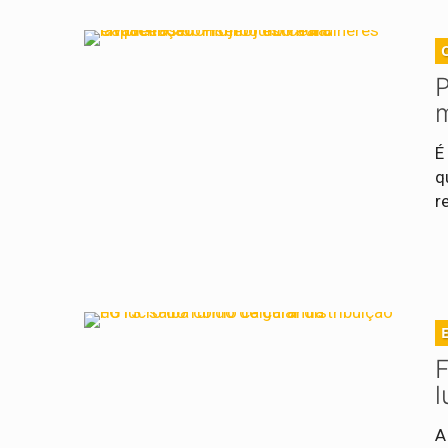
P
m
É
q
r
F
l
A