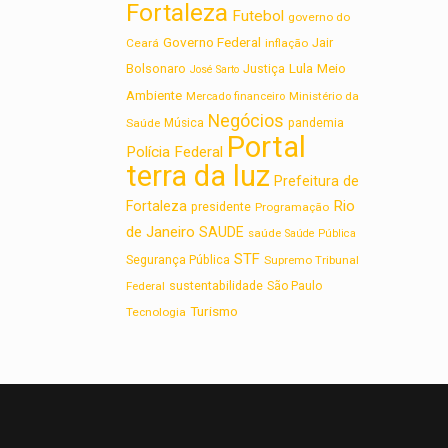
Fortaleza
Futebol
governo do
Governo Federal
Jair
Ceará
inflação
Lula
Bolsonaro
Meio
Justiça
José Sarto
Ambiente
Ministério da
Mercado financeiro
Negócios
Saúde
Música
pandemia
Portal
Polícia Federal
terra da luz
Prefeitura de
Rio
Fortaleza
presidente
Programação
de Janeiro
SAUDE
saúde
Saúde Pública
STF
Segurança Pública
Supremo Tribunal
sustentabilidade
Federal
São Paulo
Turismo
Tecnologia