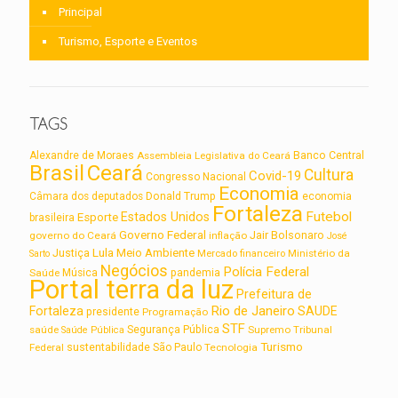
Principal
Turismo, Esporte e Eventos
TAGS
Alexandre de Moraes
Assembleia Legislativa do Ceará
Banco Central
Brasil
Ceará
Cultura
Covid-19
Congresso Nacional
Economia
Câmara dos deputados
Donald Trump
economia
Fortaleza
Futebol
Estados Unidos
Esporte
brasileira
Governo Federal
Jair Bolsonaro
governo do Ceará
inflação
José
Lula
Meio Ambiente
Justiça
Ministério da
Sarto
Mercado financeiro
Negócios
Polícia Federal
Saúde
Música
pandemia
Portal terra da luz
Prefeitura de
Rio de Janeiro
Fortaleza
SAUDE
presidente
Programação
STF
saúde
Segurança Pública
Supremo Tribunal
Saúde Pública
Turismo
sustentabilidade
Federal
São Paulo
Tecnologia