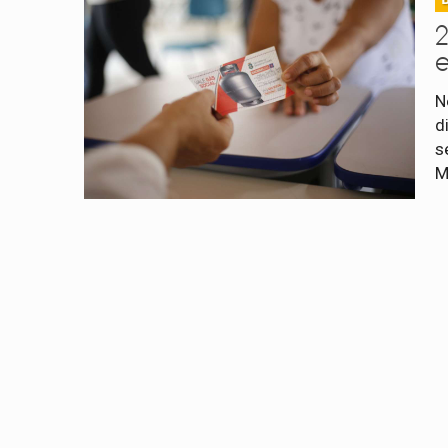
2
N
d
s
M