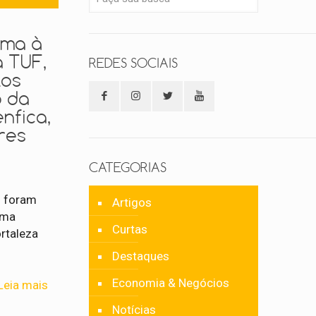
ima à
a TUF,
REDES SOCIAIS
tos
o da
nfica,
res
a
CATEGORIAS
) foram
Artigos
uma
Curtas
rtaleza
Destaques
Economia & Negócios
Leia mais
Notícias