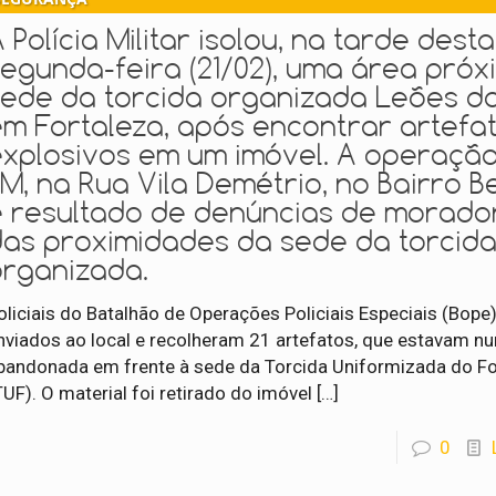
 Polícia Militar isolou, na tarde desta
egunda-feira (21/02), uma área próx
sede da torcida organizada Leões d
em Fortaleza, após encontrar artefa
explosivos em um imóvel. A operaçã
M, na Rua Vila Demétrio, no Bairro Be
é resultado de denúncias de morado
das proximidades da sede da torcid
organizada.
oliciais do Batalhão de Operações Policiais Especiais (Bope
nviados ao local e recolheram 21 artefatos, que estavam n
bandonada em frente à sede da Torcida Uniformizada do Fo
TUF). O material foi retirado do imóvel
[…]
0