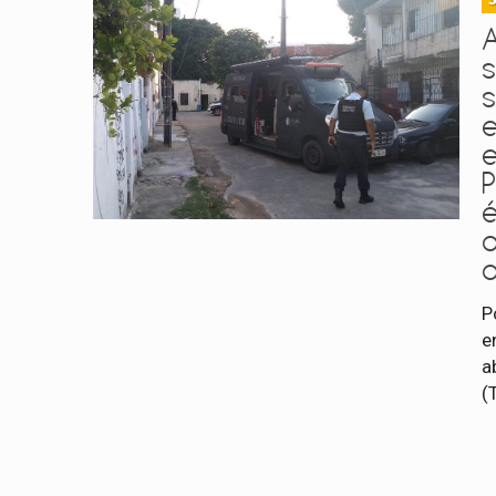
A
s
P
P
e
a
(