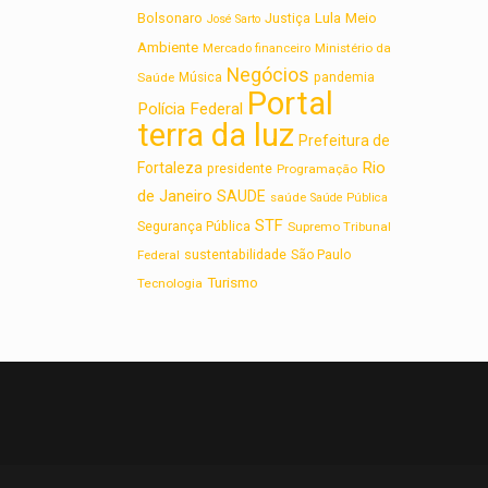
Lula
Bolsonaro
Meio
Justiça
José Sarto
Ambiente
Ministério da
Mercado financeiro
Negócios
Saúde
Música
pandemia
Portal
Polícia Federal
terra da luz
Prefeitura de
Rio
Fortaleza
presidente
Programação
de Janeiro
SAUDE
saúde
Saúde Pública
STF
Segurança Pública
Supremo Tribunal
sustentabilidade
Federal
São Paulo
Turismo
Tecnologia