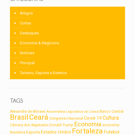
Artigos
Curtas
Destaques
Economia & Negócios
Notícias
Principal
Turismo, Esporte e Eventos
TAGS
Alexandre de Moraes
Assembleia Legislativa do Ceará
Banco Central
Brasil
Ceará
Cultura
Covid-19
Congresso Nacional
Economia
Câmara dos deputados
Donald Trump
economia
Fortaleza
Futebol
Estados Unidos
Esporte
brasileira