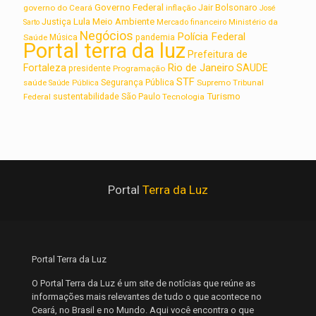
Governo Federal
Jair Bolsonaro
governo do Ceará
inflação
José
Lula
Meio Ambiente
Justiça
Ministério da
Sarto
Mercado financeiro
Negócios
Polícia Federal
Saúde
Música
pandemia
Portal terra da luz
Prefeitura de
Rio de Janeiro
Fortaleza
SAUDE
presidente
Programação
STF
saúde
Segurança Pública
Supremo Tribunal
Saúde Pública
Turismo
sustentabilidade
Federal
São Paulo
Tecnologia
Portal
Terra da Luz
Portal Terra da Luz
O Portal Terra da Luz é um site de notícias que reúne as
informações mais relevantes de tudo o que acontece no
Ceará, no Brasil e no Mundo. Aqui você encontra o que