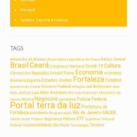
Principal
Turismo, Esporte e Eventos
TAGS
Alexandre de Moraes
Assembleia Legislativa do Ceará
Banco Central
Brasil
Ceará
Cultura
Covid-19
Congresso Nacional
Economia
Câmara dos deputados
Donald Trump
economia
Fortaleza
Futebol
Estados Unidos
Esporte
brasileira
Governo Federal
Jair Bolsonaro
governo do Ceará
inflação
José
Lula
Meio Ambiente
Justiça
Ministério da
Sarto
Mercado financeiro
Negócios
Polícia Federal
Saúde
Música
pandemia
Portal terra da luz
Prefeitura de
Rio de Janeiro
Fortaleza
SAUDE
presidente
Programação
STF
saúde
Segurança Pública
Supremo Tribunal
Saúde Pública
Turismo
sustentabilidade
Federal
São Paulo
Tecnologia