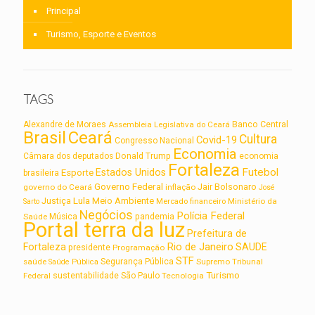
Principal
Turismo, Esporte e Eventos
TAGS
Alexandre de Moraes
Assembleia Legislativa do Ceará
Banco Central
Brasil
Ceará
Cultura
Covid-19
Congresso Nacional
Economia
Câmara dos deputados
Donald Trump
economia
Fortaleza
Futebol
Estados Unidos
Esporte
brasileira
Governo Federal
Jair Bolsonaro
governo do Ceará
inflação
José
Lula
Meio Ambiente
Justiça
Ministério da
Sarto
Mercado financeiro
Negócios
Polícia Federal
Saúde
Música
pandemia
Portal terra da luz
Prefeitura de
Rio de Janeiro
Fortaleza
SAUDE
presidente
Programação
STF
saúde
Segurança Pública
Supremo Tribunal
Saúde Pública
Turismo
sustentabilidade
Federal
São Paulo
Tecnologia