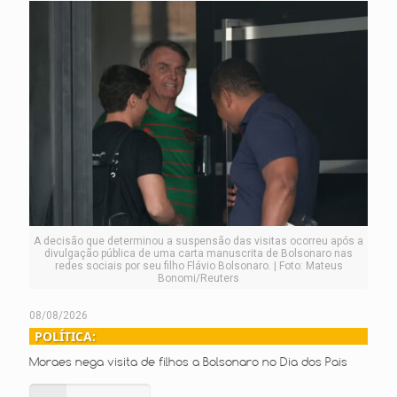
A decisão que determinou a suspensão das visitas ocorreu após a
divulgação pública de uma carta manuscrita de Bolsonaro nas
redes sociais por seu filho Flávio Bolsonaro. | Foto: Mateus
Bonomi/Reuters
08/08/2026
POLÍTICA:
Moraes nega visita de filhos a Bolsonaro no Dia dos Pais