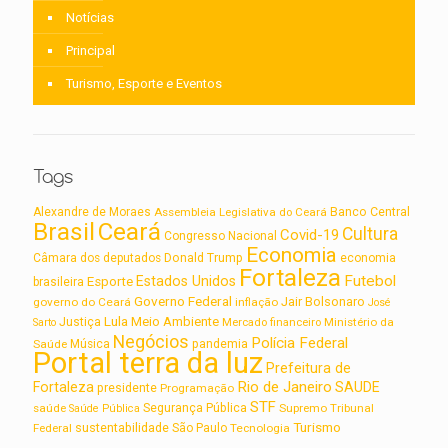
Notícias
Principal
Turismo, Esporte e Eventos
Tags
Alexandre de Moraes
Assembleia Legislativa do Ceará
Banco Central
Brasil
Ceará
Cultura
Covid-19
Congresso Nacional
Economia
Câmara dos deputados
Donald Trump
economia
Fortaleza
Futebol
Estados Unidos
Esporte
brasileira
Governo Federal
Jair Bolsonaro
governo do Ceará
inflação
José
Lula
Meio Ambiente
Justiça
Ministério da
Sarto
Mercado financeiro
Negócios
Polícia Federal
Saúde
Música
pandemia
Portal terra da luz
Prefeitura de
Rio de Janeiro
Fortaleza
SAUDE
presidente
Programação
STF
saúde
Segurança Pública
Supremo Tribunal
Saúde Pública
Turismo
sustentabilidade
Federal
São Paulo
Tecnologia