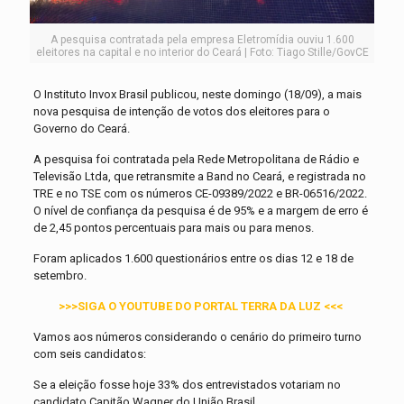
A pesquisa contratada pela empresa Eletromídia ouviu 1.600
eleitores na capital e no interior do Ceará | Foto: Tiago Stille/GovCE
O Instituto Invox Brasil publicou, neste domingo (18/09), a mais
nova pesquisa de intenção de votos dos eleitores para o
Governo do Ceará.
A pesquisa foi contratada pela Rede Metropolitana de Rádio e
Televisão Ltda, que retransmite a Band no Ceará, e registrada no
TRE e no TSE com os números CE-09389/2022 e BR-06516/2022.
O nível de confiança da pesquisa é de 95% e a margem de erro é
de 2,45 pontos percentuais para mais ou para menos.
Foram aplicados 1.600 questionários entre os dias 12 e 18 de
setembro.
>>>SIGA O YOUTUBE DO PORTAL TERRA DA LUZ <<<
Vamos aos números considerando o cenário do primeiro turno
com seis candidatos:
Se a eleição fosse hoje 33% dos entrevistados votariam no
candidato Capitão Wagner do União Brasil.